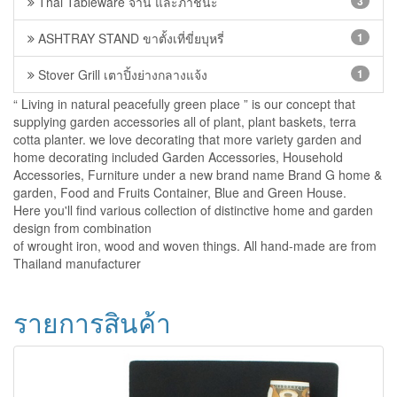
Thai Tableware จาน และภาชนะ
3
ASHTRAY STAND ขาตั้งเที่ขี่ยบุหรี่
1
Stover Grill เตาปิ้งย่างกลางแจ้ง
1
“ Living in natural peacefully green place ” is our concept that
supplying garden accessories all of plant, plant baskets, terra
cotta planter. we love decorating that more variety garden and
home decorating included Garden Accessories, Household
Accessories, Furniture under a new brand name Brand G home &
garden, Food and Fruits Container, Blue and Green House.
Here you'll find various collection of distinctive home and garden
design from combination
of wrought iron, wood and woven things. All hand-made are from
Thailand manufacturer
รายการสินค้า