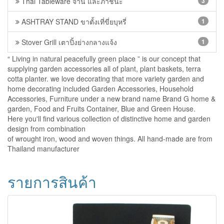
Thai Tableware จาน และภาชนะ
3
ASHTRAY STAND ขาตั้งเที่ขี่ยบุหรี่
1
Stover Grill เตาปิ้งย่างกลางแจ้ง
1
“ Living in natural peacefully green place ” is our concept that
supplying garden accessories all of plant, plant baskets, terra
cotta planter. we love decorating that more variety garden and
home decorating included Garden Accessories, Household
Accessories, Furniture under a new brand name Brand G home &
garden, Food and Fruits Container, Blue and Green House.
Here you'll find various collection of distinctive home and garden
design from combination
of wrought iron, wood and woven things. All hand-made are from
Thailand manufacturer
รายการสินค้า