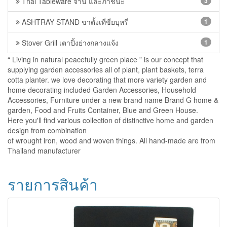
Thai Tableware จาน และภาชนะ
3
ASHTRAY STAND ขาตั้งเที่ขี่ยบุหรี่
1
Stover Grill เตาปิ้งย่างกลางแจ้ง
1
“ Living in natural peacefully green place ” is our concept that
supplying garden accessories all of plant, plant baskets, terra
cotta planter. we love decorating that more variety garden and
home decorating included Garden Accessories, Household
Accessories, Furniture under a new brand name Brand G home &
garden, Food and Fruits Container, Blue and Green House.
Here you'll find various collection of distinctive home and garden
design from combination
of wrought iron, wood and woven things. All hand-made are from
Thailand manufacturer
รายการสินค้า