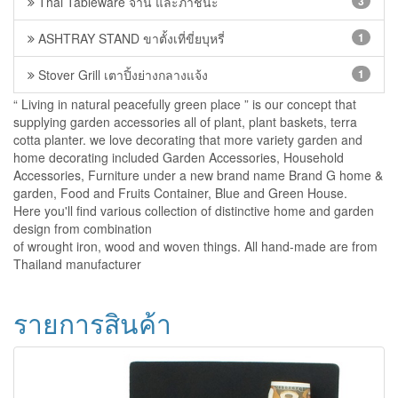
Thai Tableware จาน และภาชนะ
3
ASHTRAY STAND ขาตั้งเที่ขี่ยบุหรี่
1
Stover Grill เตาปิ้งย่างกลางแจ้ง
1
“ Living in natural peacefully green place ” is our concept that
supplying garden accessories all of plant, plant baskets, terra
cotta planter. we love decorating that more variety garden and
home decorating included Garden Accessories, Household
Accessories, Furniture under a new brand name Brand G home &
garden, Food and Fruits Container, Blue and Green House.
Here you'll find various collection of distinctive home and garden
design from combination
of wrought iron, wood and woven things. All hand-made are from
Thailand manufacturer
รายการสินค้า