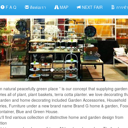
F A Q
ติดต่อเรา
MAP
NEXT FAIR
การชำ
 in natural peacefully green place ” is our concept that supplying garden
ies all of plant, plant baskets, terra cotta planter. we love decorating t
 garden and home decorating included Garden Accessories, Household
ries, Furniture under a new brand name Brand G home & garden, Foo
ontainer, Blue and Green House.
'll find various collection of distinctive home and garden design from