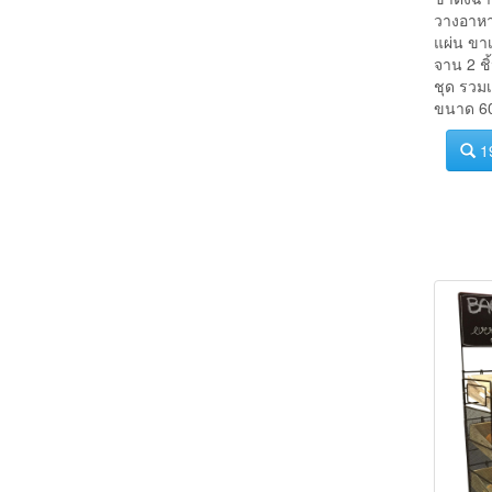
ขาตั้งฉาก
วางอาหา
แผ่น ขาเ
จาน 2 ช
ชุด รวมเ
ขนาด 60
1