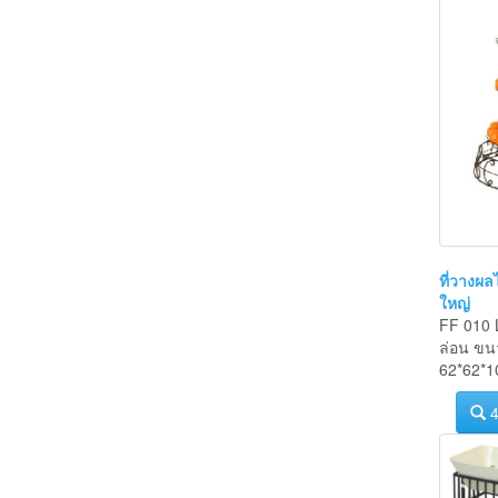
ที่วางผ
ใหญ่
FF 010 L
ล่อน ขน
62*62*1
4