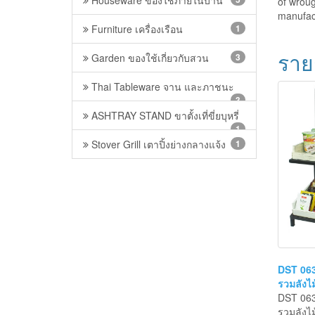
combina
Houseware ของใช้ภายในบ้าน
5
of wroug
manufac
Furniture เครื่องเรือน
1
ราย
Garden ของใช้เกี่ยวกับสวน
3
Thai Tableware จาน และภาชนะ
3
ASHTRAY STAND ขาตั้งเที่ขี่ยบุหรี่
1
Stover Grill เตาปิ้งย่างกลางแจ้ง
1
DST 063 
รวมลังไม
DST 063 