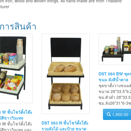
tion
ht iron, wood and woven things. All hand-made are from Thailand
turer
การสินค้า
DST 064 BW ชุดข
ขนม ลังสีน้ำตาล
ชุดขาตั้งวางขนมต
ขนาด 28*33.5*9,
ซม.ตัวต่ำ 28*33.5
ซม.ลัง26*31*6-3ซ
W ชั้นโชว์ตั้งโต๊ะ
1,900.00
้สีขาววินเทจ
DST 063 N ชั้นโชว์ตั้งโต๊ะ
W ชั้นโชว์ตั้งโต๊ะ