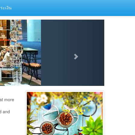
ระเงิน
hat more
d and