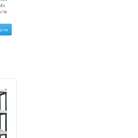
4ลัง
ลัง
ขนาด
 บาท