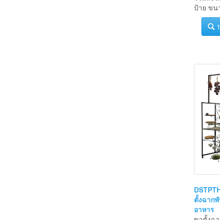
รวมลังไ
ป้าย ขน
1
DSTPTH
ตั้งฉากพั
อาหาร