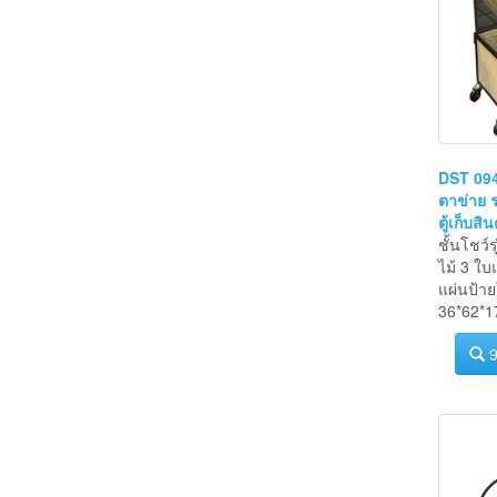
DST 094-
ตาข่าย 
ตู้เก็บสิน
ชั้นโชว์
ไม้ 3 ใบแ
แผ่นป้า
36*62*1
9