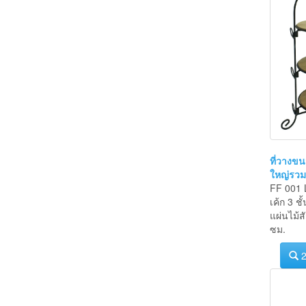
ที่วางขนม
ใหญ่รวมแ
FF 001 
เค้ก 3 ช
แผ่นไม้
ซม.
2