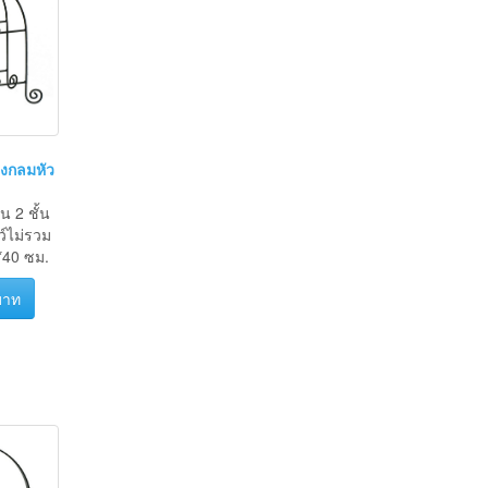
รงกลมหัว
น 2 ชั้น
์ไม่รวม
40 ซม.
บาท