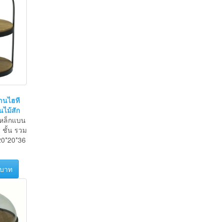
านไฮที
นไม้สัก
หล็กแบน
ชั้น รวม
20*20*36
 บาท