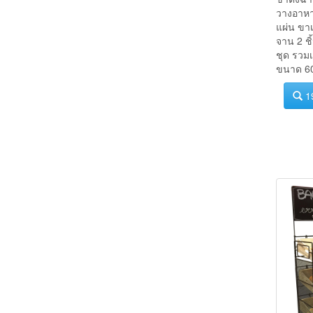
ขาตั้งฉาก
วางอาหา
แผ่น ขาเ
จาน 2 ช
ชุด รวมเ
ขนาด 60
1