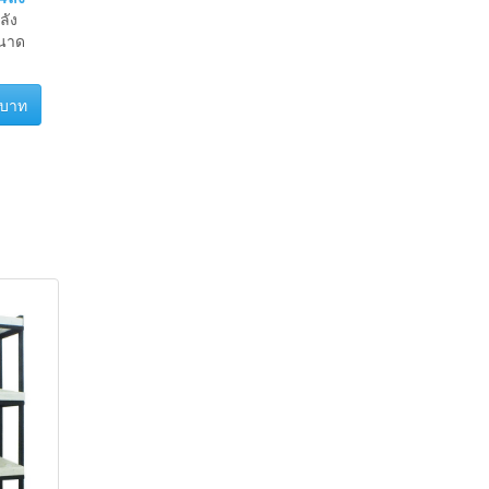
4ลัง
ลัง
ขนาด
 บาท