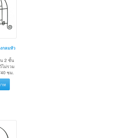
รงกลมหัว
น 2 ชั้น
์ไม่รวม
40 ซม.
บาท