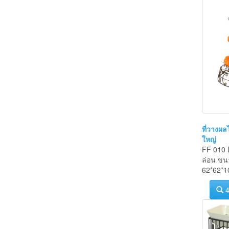
ที่วางผ
ใหญ่
FF 010 L
ล่อน ขน
62*62*1
4