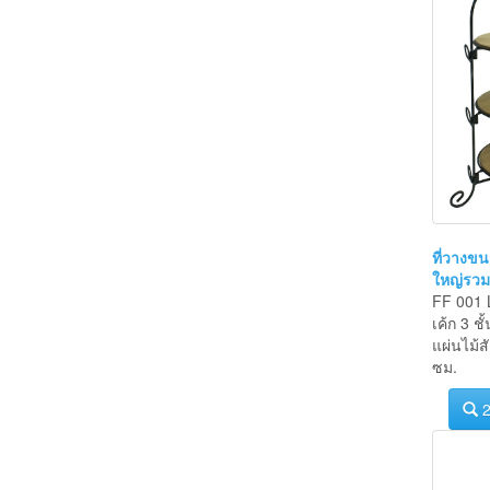
ที่วางขนม
ใหญ่รวมแ
FF 001 
เค้ก 3 ช
แผ่นไม้
ซม.
2