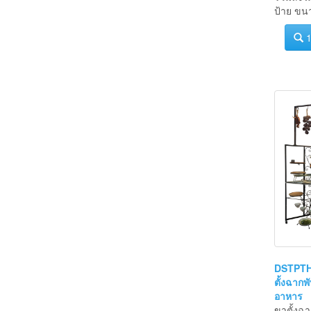
รวมลังไ
ป้าย ขน
1
DSTPTH
ตั้งฉากพั
อาหาร