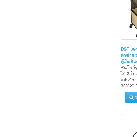
DST 094-
ตาข่าย 
ตู้เก็บสิน
ชั้นโชว์
ไม้ 3 ใบแ
แผ่นป้า
36*62*1
9