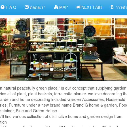
F A Q
ติดต่อเรา
MAP
NEXT FAIR
การชำ
 in natural peacefully green place ” is our concept that supplying garden
ies all of plant, plant baskets, terra cotta planter. we love decorating t
 garden and home decorating included Garden Accessories, Household
ries, Furniture under a new brand name Brand G home & garden, Foo
ontainer, Blue and Green House.
'll find various collection of distinctive home and garden design from