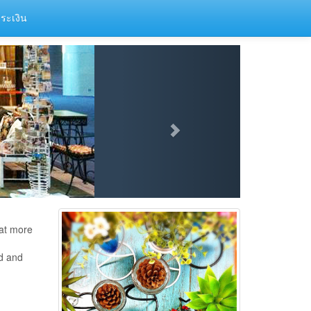
ระเงิน
hat more
d and