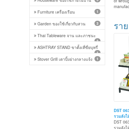
combina
Houseware ของใช้ภายในบ้าน
5
of wroug
manufac
Furniture เครื่องเรือน
1
ราย
Garden ของใช้เกี่ยวกับสวน
3
Thai Tableware จาน และภาชนะ
3
ASHTRAY STAND ขาตั้งเที่ขี่ยบุหรี่
1
Stover Grill เตาปิ้งย่างกลางแจ้ง
1
DST 063 
รวมลังไม
DST 063 