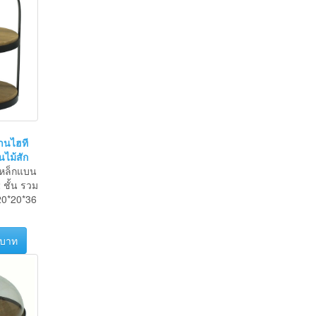
านไฮที
นไม้สัก
หล็กแบน
ชั้น รวม
20*20*36
 บาท