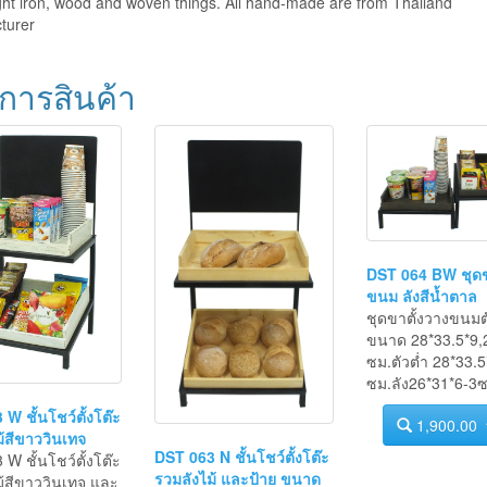
tion
ht iron, wood and woven things. All hand-made are from Thailand
turer
การสินค้า
DST 064 BW ชุดข
ขนม ลังสีน้ำตาล
ชุดขาตั้งวางขนมต
ขนาด 28*33.5*9,
ซม.ตัวต่ำ 28*33.5
ซม.ลัง26*31*6-3ซ
W ชั้นโชว์ตั้งโต๊ะ
1,900.00
้สีขาววินเทจ
DST 063 N ชั้นโชว์ตั้งโต๊ะ
W ชั้นโชว์ตั้งโต๊ะ