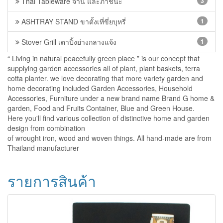
Thai Tableware จาน และภาชนะ
3
ASHTRAY STAND ขาตั้งเที่ขี่ยบุหรี่
1
Stover Grill เตาปิ้งย่างกลางแจ้ง
1
“ Living in natural peacefully green place ” is our concept that
supplying garden accessories all of plant, plant baskets, terra
cotta planter. we love decorating that more variety garden and
home decorating included Garden Accessories, Household
Accessories, Furniture under a new brand name Brand G home &
garden, Food and Fruits Container, Blue and Green House.
Here you'll find various collection of distinctive home and garden
design from combination
of wrought iron, wood and woven things. All hand-made are from
Thailand manufacturer
รายการสินค้า