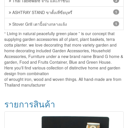
Thai Tableware จาน และภาชนะ
3
ASHTRAY STAND ขาตั้งเที่ขี่ยบุหรี่
1
Stover Grill เตาปิ้งย่างกลางแจ้ง
1
“ Living in natural peacefully green place ” is our concept that
supplying garden accessories all of plant, plant baskets, terra
cotta planter. we love decorating that more variety garden and
home decorating included Garden Accessories, Household
Accessories, Furniture under a new brand name Brand G home &
garden, Food and Fruits Container, Blue and Green House.
Here you'll find various collection of distinctive home and garden
design from combination
of wrought iron, wood and woven things. All hand-made are from
Thailand manufacturer
รายการสินค้า