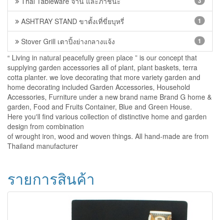
Thai Tableware จาน และภาชนะ
3
ASHTRAY STAND ขาตั้งเที่ขี่ยบุหรี่
1
Stover Grill เตาปิ้งย่างกลางแจ้ง
1
“ Living in natural peacefully green place ” is our concept that
supplying garden accessories all of plant, plant baskets, terra
cotta planter. we love decorating that more variety garden and
home decorating included Garden Accessories, Household
Accessories, Furniture under a new brand name Brand G home &
garden, Food and Fruits Container, Blue and Green House.
Here you'll find various collection of distinctive home and garden
design from combination
of wrought iron, wood and woven things. All hand-made are from
Thailand manufacturer
รายการสินค้า