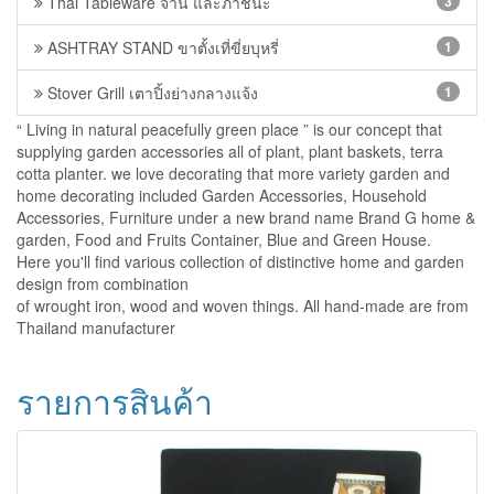
Thai Tableware จาน และภาชนะ
3
ASHTRAY STAND ขาตั้งเที่ขี่ยบุหรี่
1
Stover Grill เตาปิ้งย่างกลางแจ้ง
1
“ Living in natural peacefully green place ” is our concept that
supplying garden accessories all of plant, plant baskets, terra
cotta planter. we love decorating that more variety garden and
home decorating included Garden Accessories, Household
Accessories, Furniture under a new brand name Brand G home &
garden, Food and Fruits Container, Blue and Green House.
Here you'll find various collection of distinctive home and garden
design from combination
of wrought iron, wood and woven things. All hand-made are from
Thailand manufacturer
รายการสินค้า